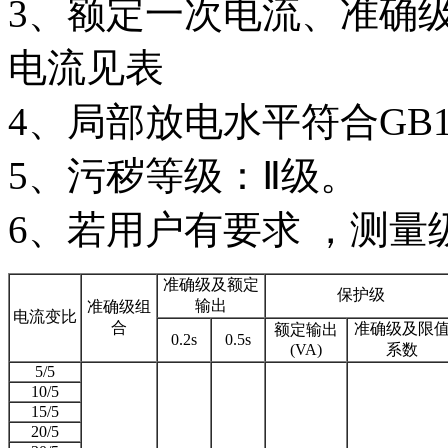
3、额定一次电流、准确
电流见表
4、局部放电水平符合GB
5、污秽等级：Ⅱ级。
6、若用户有要求 ，测量级可
准确级及额定
保护级
输出
准确级组
电流变比
合
准确级及限
额定输出
0.2s
0.5s
(VA)
系数
5/5
10/5
15/5
20/5